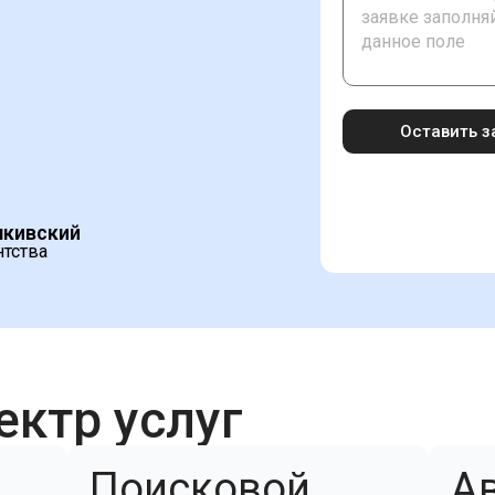
Оставить з
шкивский
нтства
ектр услуг
Поисковой
А