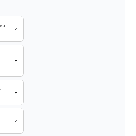
тка
-
т-