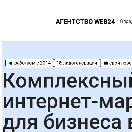
АГЕНТСТВО WEB24
Опред
🔥 работаем с 2014
🚀 лидогенерация
💼 свои про
Комплексны
интернет-ма
для бизнеса 