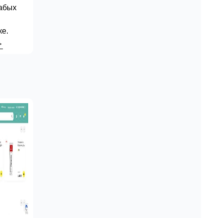
абых
ке.
→