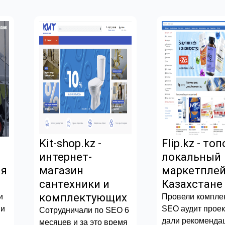
Kit-shop.kz -
Flip.kz - то
интернет-
локальный
ля
магазин
маркетплей
сантехники и
Казахстане
комплектующих
и
Провели компле
 и
SEO аудит проек
Сотрудничали по SEO 6
дали рекоменда
месяцев и за это время