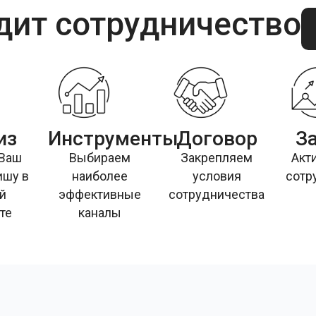
дит сотрудничество
из
Инструменты
Договор
З
 Ваш
Выбираем
Закрепляем
Акт
ишу в
наиболее
условия
сотр
й
эффективные
сотрудничества
те
каналы