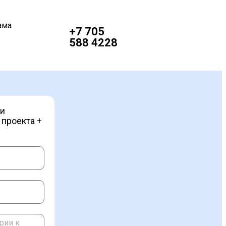
ама
+7 705
588 4228
 и
 проекта +