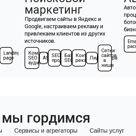
маркетинг
Авто
проц
Продвигаем сайты в Яндекс и
бото
Google, настраиваем рекламу и
бизн
привлекаем клиентов из других
источников.
Ema
рас
ты
Сетки
Landing
Комплексный
SEO
Базовое
Контекстная
сайтов
page
SEO
ASO
Лидогенерация
е
г
продвижение
SEO
реклама
в
аудит
нише
 мы гордимся
ы
Сервисы и агрегаторы
Сайты услуг