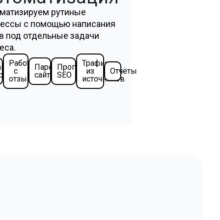
матизируем рутиные
ессы с помощью написания
в под отдельные задачи
еса.
Работа
Трафик
il
Парсинг
Программное
с
из
Отчёты
сылка
сайтов
SEO
отзывами
источников