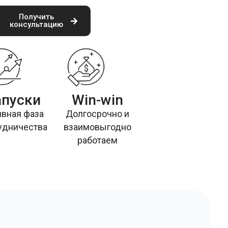
Получить
консультацию
апуски
Win-win
ивная фаза
Долгосрочно и
удничества
взаимовыгодно
работаем