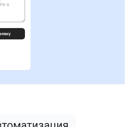
аявку
втоматизация