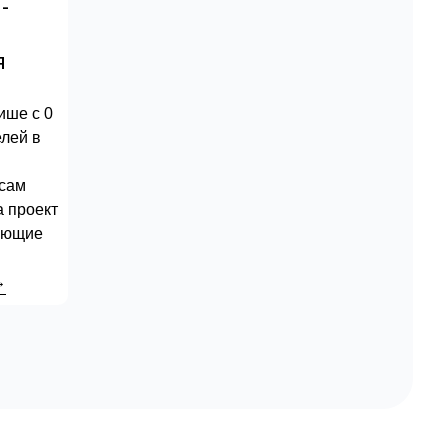
-
я
в
ише с 0
елей в
сам
а проект
ующие
→