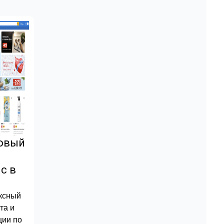
повый
с в
ксный
та и
ции по