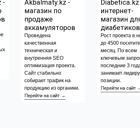
 -
Akbalmaty.kz -
Diabetica.kz 
о
магазин по
интернет-
ов
продаже
магазин дл
аккамуляторов
диабетико
O
ое
Проведена
Рост проекта в н
качественная
до 4500 посетит
ых
техническая и
месяц. По всем
внутренняя SEO
ключевым запро
оптимизация проекта.
последние 3 год
Сайт стабильно
занимает лидир
собирает трафик на
позиции.
продукцию из органики.
Перейти на сайт 
Перейти на сайт →