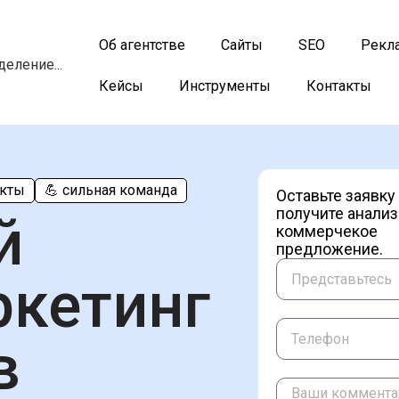
Об агентстве
Сайты
SEO
Рекл
еление...
Кейсы
Инструменты
Контакты
екты
💪 сильная команда
Оставьте заявку
получите анализ
й
коммерчекое
предложение.
ркетинг
в